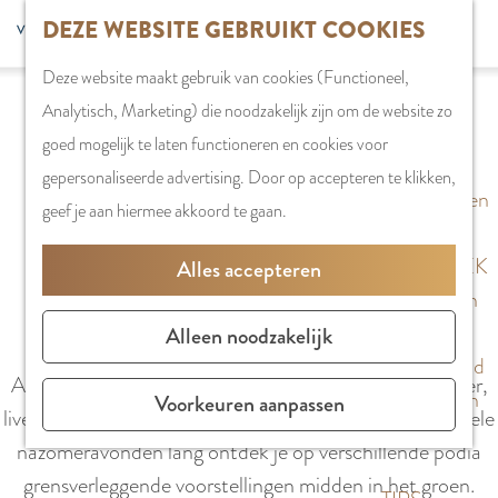
G
DEZE WEBSITE GEBRUIKT COOKIES
S
G
WINKELEN
MENU
F
a
Z
e
o
Stadshart
SLUITEN
a
Deze website maakt gebruik van cookies (Functioneel,
n
o
l
t
Winkels in
v
Analytisch, Marketing) die noodzakelijk zijn om de website zo
a
e
e
o
Amstelveen
o
BOSFEST 2025
goed mogelijk te laten functioneren en cookies voor
a
k
c
t
Markten
r
gepersonaliseerde advertising. Door op accepteren te klikken,
r
e
t
h
Winkelgebieden
i
geef je aan hiermee akkoord te gaan.
d
1 juni 2025
|
Team Visit Amstelveen
|
|
n
e
e
e
e
e
E
PLAN JE BEZOEK
Alles accepteren
t
h
r
n
Overnachten
e
o
t
g
Parkeren
Alleen noodzakelijk
n
m
Bosfest is terug! Voor de tweede keer verandert het
a
l
Bereikbaarheid
e
Amsterdamse Bostheater in een festivalhart vol theater,
a
i
Vergaderen in
Voorkeuren aanpassen
p
live-muziek, kunst en heerlijk eten en drinken. Tien zwoele
l
s
Amstelveen
a
nazomeravonden lang ontdek je op verschillende podia
H
h
g
grensverleggende voorstellingen midden in het groen.
u