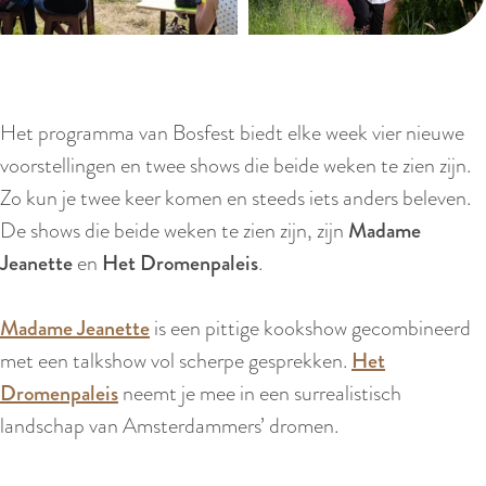
r
l
a
n
d
Het programma van Bosfest biedt elke week vier nieuwe
s
voorstellingen en twee shows die beide weken te zien zijn.
Zo kun je twee keer komen en steeds iets anders beleven.
De shows die beide weken te zien zijn, zijn
Madame
Jeanette
en
Het Dromenpaleis
.
Madame Jeanette
is een pittige kookshow gecombineerd
met een talkshow vol scherpe gesprekken.
Het
Dromenpaleis
neemt je mee in een surrealistisch
landschap van Amsterdammers’ dromen.