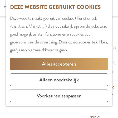
G
DEZE WEBSITE GEBRUIKT COOKIES
S
G
WINKELEN
MENU
F
a
Z
e
o
Stadshart
SLUITEN
a
Deze website maakt gebruik van cookies (Functioneel,
n
o
l
t
Winkels in
v
Analytisch, Marketing) die noodzakelijk zijn om de website zo
a
e
e
o
Amstelveen
o
goed mogelijk te laten functioneren en cookies voor
a
k
c
t
Markten
r
gepersonaliseerde advertising. Door op accepteren te klikken,
r
e
t
h
Winkelgebieden
i
geef je aan hiermee akkoord te gaan.
d
n
e
e
e
e
e
E
PLAN JE BEZOEK
Alles accepteren
t
h
r
n
Overnachten
e
o
t
g
Parkeren
Alleen noodzakelijk
n
m
a
l
Bereikbaarheid
e
a
i
Vergaderen in
Voorkeuren aanpassen
p
l
s
Amstelveen
a
H
h
g
u