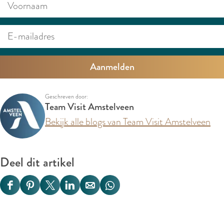
V
E
o
-
o
m
r
a
n
i
a
l
a
a
Geschreven door:
m
d
Team Visit Amstelveen
r
Bekijk alle blogs van Team Visit Amstelveen
e
s
Deel dit artikel
D
D
D
D
D
D
e
e
e
e
e
e
e
e
e
e
e
e