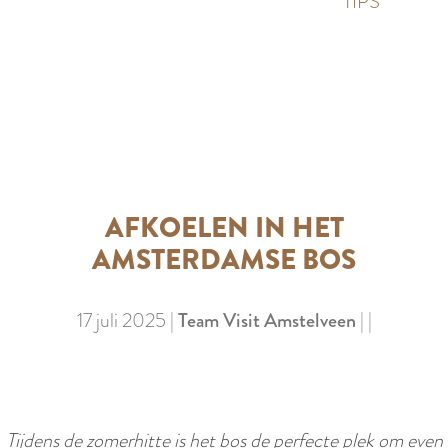
p
TIPS
e
i
a
d
g
i
e
g
e
t
a
AFKOELEN IN HET
a
AMSTERDAMSE BOS
l
:
17 juli 2025
|
Team Visit Amstelveen
|
|
N
e
d
e
Tijdens de zomerhitte is het bos de perfecte plek om even