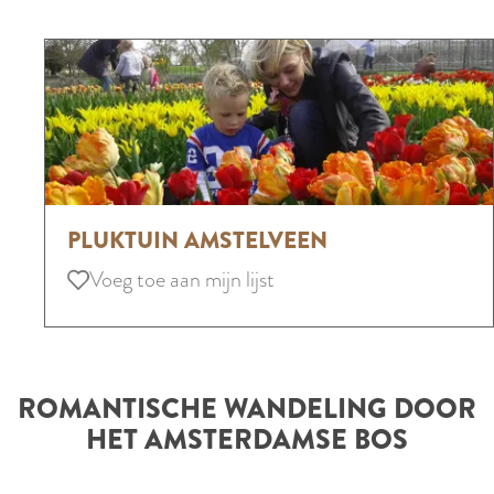
P
PLUKTUIN AMSTELVEEN
l
Voeg toe aan mijn lijst
Voeg toe aan mijn lijst
u
k
t
u
ROMANTISCHE WANDELING DOOR
i
HET AMSTERDAMSE BOS
n
A