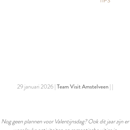
p
TIPS
e
i
a
d
g
i
e
g
S
e
c
t
r
a
o
a
l
l
l
29 januari 2026
|
Team Visit Amstelveen
|
|
:
n
N
a
e
a
d
r
Nog geen plannen voor Valentijnsdag? Ook dit jaar zijn er
e
b