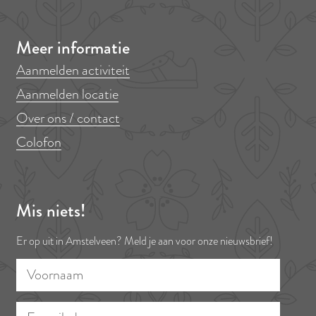
a
a
a
a
a
a
o
o
o
o
o
o
Meer informatie
p
p
p
p
p
p
Aanmelden activiteit
F
P
X
L
e
W
Aanmelden locatie
a
i
i
-
h
Over ons / contact
c
n
n
m
a
Colofon
e
t
k
a
t
b
e
e
i
s
o
r
d
l
A
Mis niets!
o
e
I
p
k
s
n
p
Er op uit in Amstelveen? Meld je aan voor onze nieuwsbrief!
t
V
E
o
-
o
m