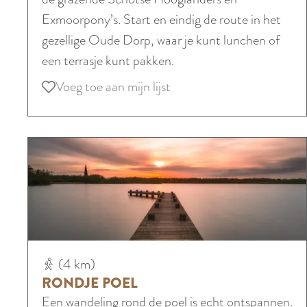
d
Exmoorpony’s. Start en eindig de route in het
a
gezellige Oude Dorp, waar je kunt lunchen of
m
een terrasje kunt pakken.
s
Voeg toe aan mijn lijst
Voeg toe aan mijn lijst
e
B
o
s
e
n
S
c
R
h
(4 km)
o
i
RONDJE POEL
n
n
Een wandeling rond de poel is echt ontspannen.