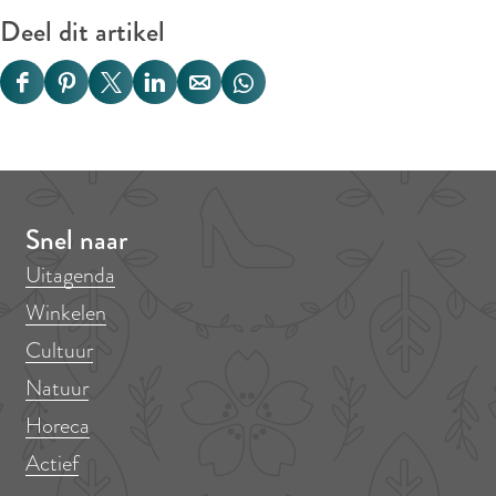
s
Deel dit artikel
D
D
D
D
D
D
e
e
e
e
e
e
e
e
e
e
e
e
l
l
l
l
l
l
d
d
d
d
d
d
Snel naar
e
e
e
e
e
e
Uitagenda
z
z
z
z
z
z
Winkelen
e
e
e
e
e
e
Cultuur
p
p
p
p
p
p
Natuur
a
a
a
a
a
a
Horeca
g
g
g
g
g
g
i
i
i
i
i
i
Actief
n
n
n
n
n
n