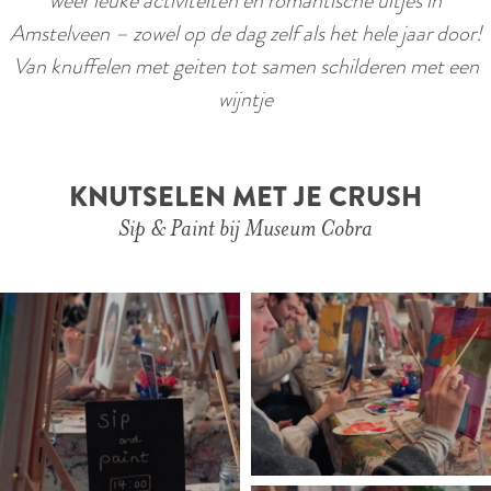
weer leuke activiteiten en romantische uitjes in
r
e
Amstelveen – zowel op de dag zelf als het hele jaar door!
l
n
Van knuffelen met geiten tot samen schilderen met een
a
e
wijntje
n
d
d
e
s
n
KNUTSELEN MET JE CRUSH
Sip & Paint bij Museum Cobra