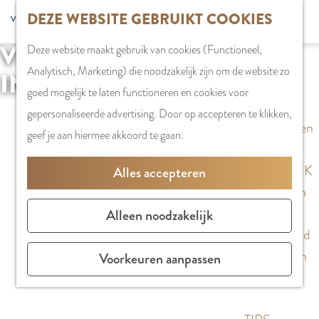
G
DEZE WEBSITE GEBRUIKT COOKIES
S
G
WINKELEN
MENU
F
a
Z
e
o
Stadshart
SLUITEN
a
VERRASSENDE DATES
Deze website maakt gebruik van cookies (Functioneel,
n
o
l
t
Winkels in
v
Analytisch, Marketing) die noodzakelijk zijn om de website zo
a
IN AMSTELVEEN
e
e
o
Amstelveen
o
goed mogelijk te laten functioneren en cookies voor
a
k
c
t
Markten
r
gepersonaliseerde advertising. Door op accepteren te klikken,
r
e
t
h
Winkelgebieden
i
geef je aan hiermee akkoord te gaan.
d
n
e
e
e
e
e
E
PLAN JE BEZOEK
Alles accepteren
t
h
r
n
Overnachten
e
o
t
g
Parkeren
Alleen noodzakelijk
n
m
a
l
Bereikbaarheid
e
a
i
Vergaderen in
Voorkeuren aanpassen
p
l
s
Amstelveen
a
H
h
g
u