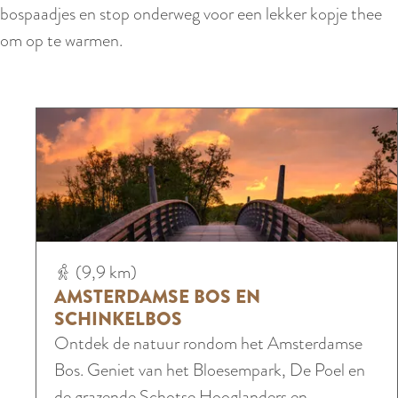
bospaadjes en stop onderweg voor een lekker kopje thee
om op te warmen.
A
(9,9 km)
m
AMSTERDAMSE BOS EN
s
SCHINKELBOS
t
Ontdek de natuur rondom het Amsterdamse
e
Bos. Geniet van het Bloesempark, De Poel en
r
de grazende Schotse Hooglanders en