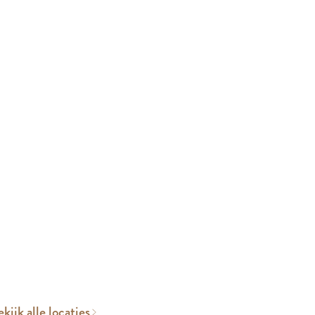
kijk alle locaties