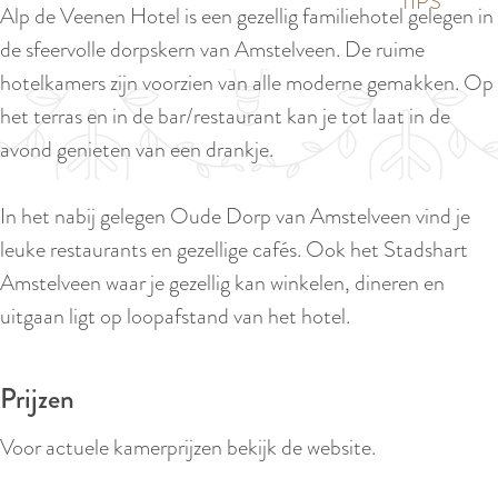
p
TIPS
Alp de Veenen Hotel is een gezellig familiehotel gelegen in
e
i
a
de sfeervolle dorpskern van Amstelveen. De ruime
d
g
hotelkamers zijn voorzien van alle moderne gemakken. Op
i
e
het terras en in de bar/restaurant kan je tot laat in de
g
avond genieten van een drankje.
e
t
In het nabij gelegen Oude Dorp van Amstelveen vind je
a
leuke restaurants en gezellige cafés. Ook het Stadshart
a
Amstelveen waar je gezellig kan winkelen, dineren en
l
uitgaan ligt op loopafstand van het hotel.
:
N
Prijzen
e
d
Voor actuele kamerprijzen bekijk de website.
e