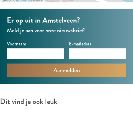
j
Leaflet
|
©
OpenStreetMap
contributors
o
n
t
c
Er op uit in Amstelveen?
e
p
Meld je aan voor onze nieuwsbrief!
l
E
Voornaam
E-mailadres
Dit vind je ook leuk