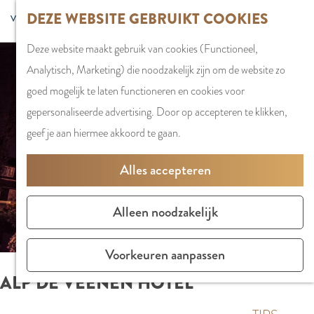
G
DEZE WEBSITE GEBRUIKT COOKIES
S
G
WINKELEN
MENU
F
a
Z
e
o
Stadshart
SLUITEN
a
Deze website maakt gebruik van cookies (Functioneel,
n
o
l
t
Winkels in
v
Analytisch, Marketing) die noodzakelijk zijn om de website zo
a
e
e
o
Amstelveen
o
goed mogelijk te laten functioneren en cookies voor
a
k
c
t
Markten
r
gepersonaliseerde advertising. Door op accepteren te klikken,
r
e
t
h
Winkelgebiede
i
geef je aan hiermee akkoord te gaan.
d
n
e
e
e
e
e
E
PLAN JE BEZOE
Alles accepteren
t
h
r
n
Overnachten
e
o
t
g
Parkeren
Alleen noodzakelijk
n
m
a
l
Bereikbaarhei
e
a
i
Vergaderen in
Voorkeuren aanpassen
p
l
s
Amstelveen
ALP DE VEENEN HOTEL
a
H
h
g
u