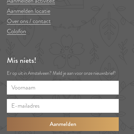
Aanmelden activiteit
Aanmelden locatie
Over ons / contact
Colofon
Mis niets!
Er op uit in Amstelveen? Meld je aan voor onze nieuwsbrief!
V
E
o
-
o
m
r
a
n
i
a
l