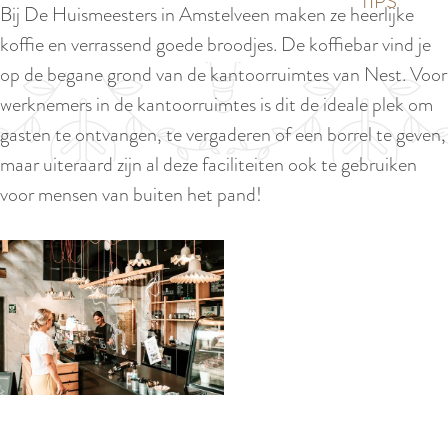
p
TIPS
Bij De Huismeesters in Amstelveen maken ze heerlijke
e
i
a
koffie en verrassend goede broodjes. De koffiebar vind je
d
g
op de begane grond van de kantoorruimtes van Nest. Voor
i
e
werknemers in de kantoorruimtes is dit de ideale plek om
g
gasten te ontvangen, te vergaderen of een borrel te geven,
e
maar uiteraard zijn al deze faciliteiten ook te gebruiken
t
voor mensen van buiten het pand!
a
a
l
:
N
e
d
e
O