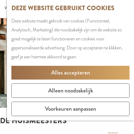
G
DEZE WEBSITE GEBRUIKT COOKIES
S
G
WINKELEN
MENU
F
a
Z
e
o
Stadshart
SLUITEN
a
Deze website maakt gebruik van cookies (Functioneel,
n
o
l
t
Winkels in
v
Analytisch, Marketing) die noodzakelijk zijn om de website zo
a
e
e
o
Amstelveen
o
goed mogelijk te laten functioneren en cookies voor
a
k
c
t
Markten
r
gepersonaliseerde advertising. Door op accepteren te klikken,
r
e
t
h
Winkelgebiede
i
geef je aan hiermee akkoord te gaan.
d
n
e
e
e
e
e
E
PLAN JE BEZOE
Alles accepteren
t
h
r
n
Overnachten
e
o
t
g
Parkeren
Alleen noodzakelijk
n
m
a
l
Bereikbaarhei
e
a
i
Vergaderen in
Voorkeuren aanpassen
p
l
s
Amstelveen
DE HUISMEESTERS
a
H
h
g
u