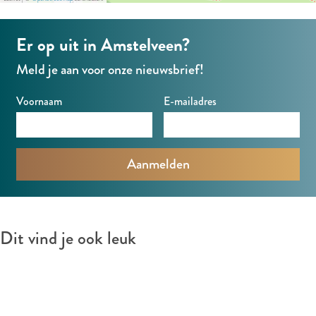
s
e
t
H
Er op uit in Amstelveen?
e
u
r
Meld je aan voor onze nieuwsbrief!
i
s
s
Voornaam
E-mailadres
m
e
e
s
t
e
Dit vind je ook leuk
r
s
K
o