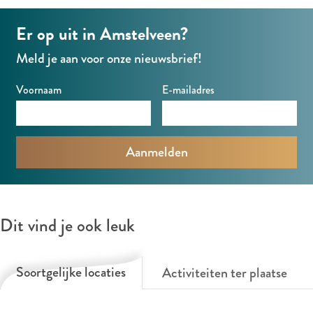
6
Er op uit in Amstelveen?
0
c
Meld je aan voor onze nieuwsbrief!
a
Voornaam
E-mailadres
f
é
Dit vind je ook leuk
Soortgelijke locaties
Activiteiten ter plaatse