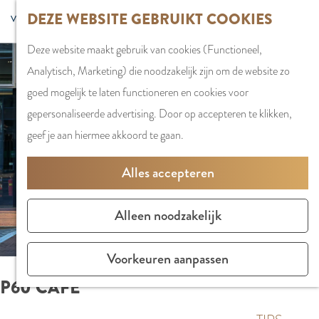
G
DEZE WEBSITE GEBRUIKT COOKIES
S
G
WINKELEN
MENU
F
a
Z
e
o
Stadshart
SLUITEN
a
Deze website maakt gebruik van cookies (Functioneel,
n
o
l
t
Winkels in
v
Analytisch, Marketing) die noodzakelijk zijn om de website zo
a
e
e
o
Amstelveen
o
goed mogelijk te laten functioneren en cookies voor
a
k
c
t
Markten
r
gepersonaliseerde advertising. Door op accepteren te klikken,
r
e
t
h
Winkelgebiede
i
geef je aan hiermee akkoord te gaan.
d
n
e
e
e
e
e
E
PLAN JE BEZOE
Alles accepteren
t
h
r
n
Overnachten
e
o
t
g
Parkeren
Alleen noodzakelijk
n
m
a
l
Bereikbaarhei
e
a
i
Vergaderen in
Voorkeuren aanpassen
p
l
s
Amstelveen
P60 CAFÉ
a
H
h
g
u