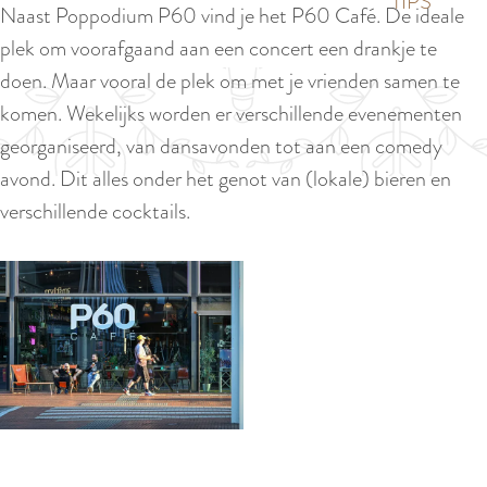
p
TIPS
Naast Poppodium P60 vind je het P60 Café. De ideale
e
i
a
plek om voorafgaand aan een concert een drankje te
d
g
doen. Maar vooral de plek om met je vrienden samen te
i
e
komen. Wekelijks worden er verschillende evenementen
g
georganiseerd, van dansavonden tot aan een comedy
e
avond. Dit alles onder het genot van (lokale) bieren en
t
verschillende cocktails.
a
a
l
:
N
e
d
e
O