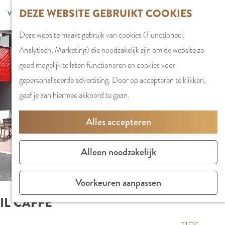
G
DEZE WEBSITE GEBRUIKT COOKIES
S
G
WINKELEN
MENU
F
a
Z
e
o
Stadshart
SLUITEN
a
Deze website maakt gebruik van cookies (Functioneel,
n
o
l
t
Winkels in
v
Analytisch, Marketing) die noodzakelijk zijn om de website zo
a
e
e
o
Amstelveen
o
goed mogelijk te laten functioneren en cookies voor
a
k
c
t
Markten
r
gepersonaliseerde advertising. Door op accepteren te klikken,
r
e
t
h
Winkelgebiede
i
geef je aan hiermee akkoord te gaan.
d
n
e
e
e
e
e
E
PLAN JE BEZOE
Alles accepteren
t
h
r
n
Overnachten
e
o
t
g
Parkeren
Alleen noodzakelijk
n
m
a
l
Bereikbaarhei
e
a
i
Vergaderen in
Voorkeuren aanpassen
p
l
s
Amstelveen
IL CAFFÈ
a
H
h
g
u