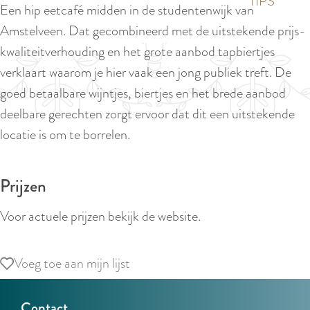
p
TIPS
Een hip eetcafé midden in de studentenwijk van
e
i
a
Amstelveen. Dat gecombineerd met de uitstekende prijs-
d
g
kwaliteitverhouding en het grote aanbod tapbiertjes
i
e
verklaart waarom je hier vaak een jong publiek treft. De
g
goed betaalbare wijntjes, biertjes en het brede aanbod
e
deelbare gerechten zorgt ervoor dat dit een uitstekende
t
locatie is om te borrelen.
a
a
Prijzen
l
:
Voor actuele prijzen bekijk de website.
N
e
Voeg toe aan mijn lijst
Voeg toe aan mijn lijst
d
e
Contact