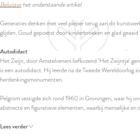
Beluister
het onderstaande artikel
e
Generaties denken met veel plezier terug aan dit kunstwerk
glijden. Goud gepoetst door kinderbroeken en glad geaaid 
Autodidact
Het Zwijn, door Amstelveners liefkozend ‘Het Zwijntje’ gen
is een autodidact. Hij leerde na de Tweede Wereldoorlog z
herdenkingsmonumenten.
Pelgrom vestigde zich rond 1960 in Groningen, waar hij 
abstracte en figuratieve elementen, waarbij menselijke en d
Lees verder