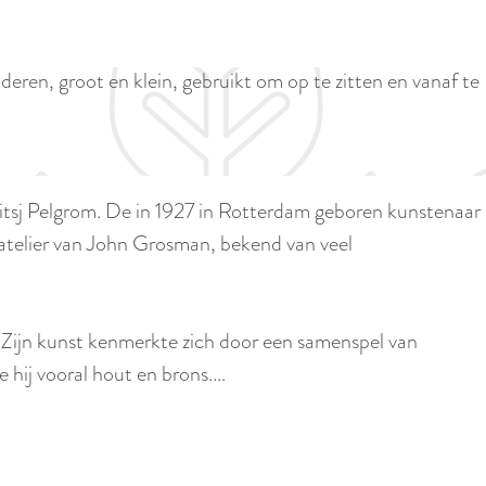
p
i
a
d
g
eren, groot en klein, gebruikt om op te zitten en vanaf te
i
e
g
e
t
ljitsj Pelgrom. De in 1927 in Rotterdam geboren kunstenaar
a
t atelier van John Grosman, bekend van veel
a
l
:
 Zijn kunst kenmerkte zich door een samenspel van
N
e hij vooral hout en brons.…
e
d
e