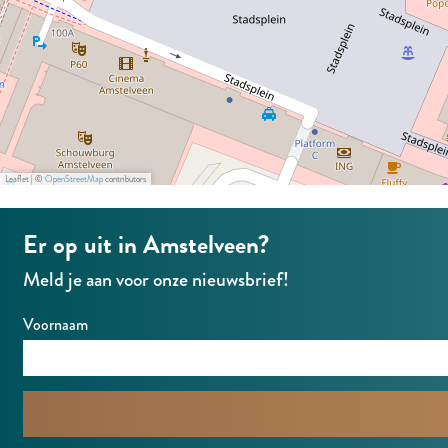
e
l
d
i
n
g
Leaflet
|
©
OpenStreetMap
contributors
p
h
Er op uit in Amstelveen?
p
Meld je aan voor onze nieuwsbrief!
b
G
Voornaam
h
F
d
p