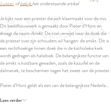
p
TIPS
Luister
of
bekijk
het onderstaande artikel
e
i
a
d
g
Je kijkt naar een priester die zich klaarmaakt voor de mis.
i
e
Dit beeldhouwwerk is gemaakt door Pieter d’Hont en
g
draagt de naam
Amikt
. De titel verwijst naar de doek die
e
de priester over zijn schouders wil hangen: de amikt. Dit is
t
een rechthoekige linnen doek die in de katholieke kerk
a
wordt gedragen als halsdoek. De belangrijkste functie van
a
de amikt is kostbare gewaden, zoals de kazuifel en de
l
dalmatiek, te beschermen tegen het zweet van de priester.
:
N
Pieter d’Hont geldt als een van de belangrijkste Nederla…
e
d
Lees verder
e