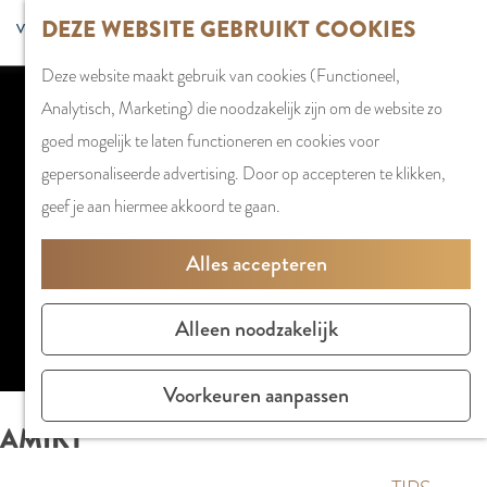
G
DEZE WEBSITE GEBRUIKT COOKIES
S
G
WINKELEN
MENU
F
a
Z
e
o
Stadshart
SLUITEN
a
Deze website maakt gebruik van cookies (Functioneel,
n
o
l
t
Winkels in
v
Analytisch, Marketing) die noodzakelijk zijn om de website zo
a
e
e
o
Amstelveen
o
goed mogelijk te laten functioneren en cookies voor
a
k
c
t
Markten
r
gepersonaliseerde advertising. Door op accepteren te klikken,
r
Accepteer cookies om deze content
e
t
h
Winkelgebiede
i
geef je aan hiermee akkoord te gaan.
d
te zien.
n
e
e
e
e
e
E
PLAN JE BEZOE
Alles accepteren
t
h
Stel je cookie voorkeuren in
r
n
Overnachten
e
o
t
g
Parkeren
Alleen noodzakelijk
n
m
a
l
Bereikbaarhei
e
a
i
Vergaderen in
Voorkeuren aanpassen
p
l
s
Amstelveen
AMIKT
a
H
h
g
u