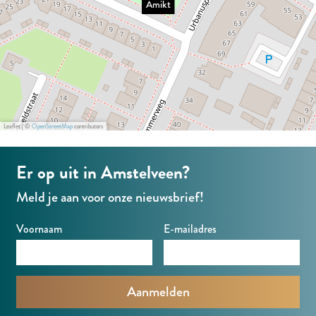
Amikt
o
u
t
u
b
e
Leaflet
|
©
OpenStreetMap
contributors
.
c
Er op uit in Amstelveen?
o
Meld je aan voor onze nieuwsbrief!
m
o
Voornaam
E-mailadres
m
v
e
r