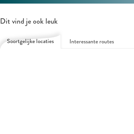
v
o
Dit vind je ook leuk
l
g
e
Soortgelijke locaties
Interessante routes
n
s
a
f
t
e
k
u
n
n