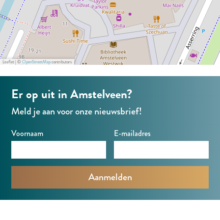
u
u
b
b
Leaflet
|
©
OpenStreetMap
contributors
Er op uit in Amstelveen?
Meld je aan voor onze nieuwsbrief!
Voornaam
E-mailadres