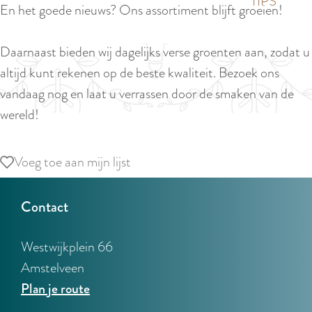
p
TIPS
En het goede nieuws? Ons assortiment blijft groeien!
e
i
a
d
g
Daarnaast bieden wij dagelijks verse groenten aan, zodat u
i
e
altijd kunt rekenen op de beste kwaliteit. Bezoek ons
g
vandaag nog en laat u verrassen door de smaken van de
e
wereld!
t
a
Voeg toe aan mijn lijst
Voeg toe aan mijn lijst
a
l
Contact
:
N
Westwijkplein 66
e
Amstelveen
d
n
Plan je route
e
a