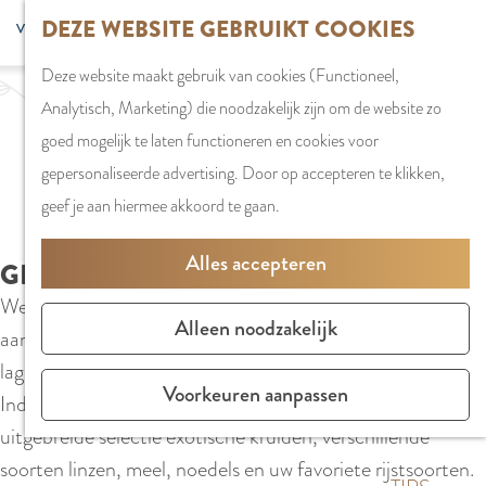
G
DEZE WEBSITE GEBRUIKT COOKIES
S
G
WINKELEN
MENU
F
a
Z
e
o
Stadshart
SLUITEN
a
Deze website maakt gebruik van cookies (Functioneel,
n
o
l
t
Winkels in
v
Analytisch, Marketing) die noodzakelijk zijn om de website zo
a
e
e
o
Amstelveen
o
goed mogelijk te laten functioneren en cookies voor
a
k
c
t
Markten
r
gepersonaliseerde advertising. Door op accepteren te klikken,
r
e
t
h
Winkelgebiede
i
geef je aan hiermee akkoord te gaan.
d
n
e
e
e
e
e
E
PLAN JE BEZOE
Alles accepteren
t
GLOBAL FOOD HUB
h
r
n
Overnachten
e
Welkom bij onze moderne supermarkt, waar u een wereld
o
t
g
Parkeren
Alleen noodzakelijk
n
aan exotische voedingsproducten ontdekt voor verrassend
m
a
l
Bereikbaarhei
lage prijzen. Van Groot-Brittannië tot India, van Japan tot
e
a
i
Vergaderen in
Voorkeuren aanpassen
Indonesië, wij hebben het allemaal. Geniet van onze
p
l
s
Amstelveen
uitgebreide selectie exotische kruiden, verschillende
a
H
h
soorten linzen, meel, noedels en uw favoriete rijstsoorten.
g
u