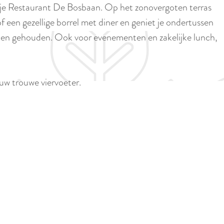
p
je Restaurant De Bosbaan. Op het zonovergoten terras
i
a
f een gezellige borrel met diner en geniet je ondertussen
d
g
rden gehouden. Ook voor evenementen en zakelijke lunch,
i
e
g
e
uw trouwe viervoeter.
t
a
a
l
:
N
e
d
e