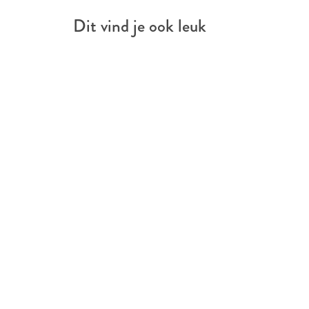
n
e
Dit vind je ook leuk
d
a
3
8
F
0
N
Q