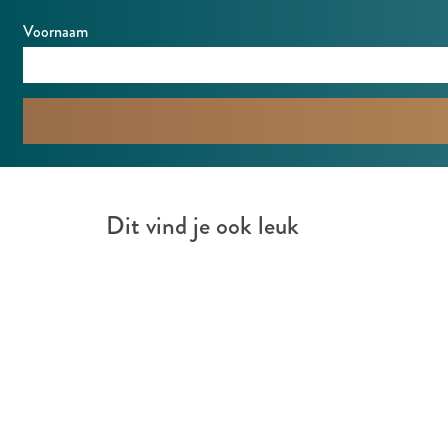
d
n
Voornaam
d
Dit vind je ook leuk