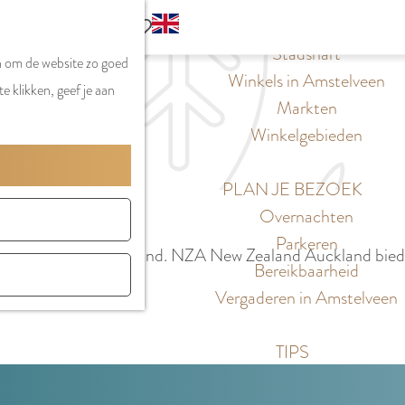
S
G
WINKELEN
MENU
F
Z
e
o
Stadshart
SLUITEN
a
n om de website zo goed
o
l
t
Winkels in Amstelveen
v
e klikken, geef je aan
e
e
o
Markten
o
k
c
t
Winkelgebieden
r
e
t
h
i
n
e
e
PLAN JE BEZOEK
e
e
E
Overnachten
t
r
n
Parkeren
e
NZA New Zealand Auckland. NZA New Zealand Auckland bied
t
g
Bereikbaarheid
n
a
l
Vergaderen in Amstelveen
a
i
l
s
TIPS
H
h
u