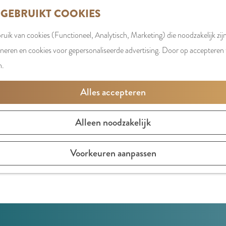
 GEBRUIKT COOKIES
uik van cookies (Functioneel, Analytisch, Marketing) die noodzakelijk zij
oneren en cookies voor gepersonaliseerde advertising. Door op accepteren t
n.
Alles accepteren
Alleen noodzakelijk
ing gecombineerd met een sterk lifestyle gevoel…dat is 
Voorkeuren aanpassen
r, broeken, t-shirts, denims en jackets.