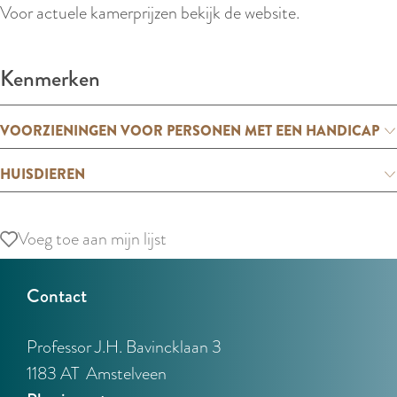
r
Voor actuele kamerprijzen bekijk de website.
l
a
Kenmerken
n
d
VOORZIENINGEN VOOR PERSONEN MET EEN HANDICAP
s
HUISDIEREN
Voeg toe aan mijn lijst
Voeg toe aan mijn lijst
Contact
Professor J.H. Bavincklaan 3
1183 AT
Amstelveen