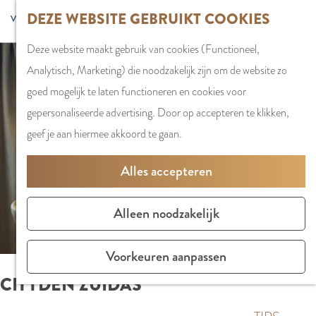
G
DEZE WEBSITE GEBRUIKT COOKIES
S
G
WINKELEN
MENU
F
a
Z
e
o
Stadshart
SLUITEN
a
Deze website maakt gebruik van cookies (Functioneel,
n
o
l
t
Winkels in
v
Analytisch, Marketing) die noodzakelijk zijn om de website zo
a
e
e
o
Amstelveen
o
goed mogelijk te laten functioneren en cookies voor
a
k
c
t
Markten
r
gepersonaliseerde advertising. Door op accepteren te klikken,
r
e
t
h
Winkelgebiede
i
geef je aan hiermee akkoord te gaan.
d
n
e
e
e
e
e
E
PLAN JE BEZOE
Alles accepteren
t
h
r
n
Overnachten
e
o
t
g
Parkeren
Alleen noodzakelijk
n
m
a
l
Bereikbaarhei
e
a
i
Vergaderen in
Voorkeuren aanpassen
p
l
s
Amstelveen
CITYDEN ZUIDAS
a
H
h
g
u