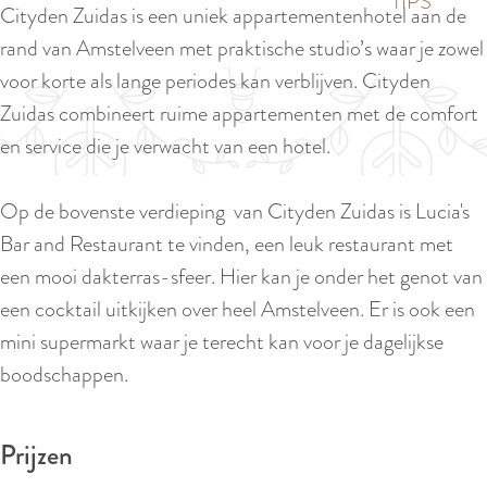
p
TIPS
Cityden Zuidas is een uniek appartementenhotel aan de
e
i
a
rand van Amstelveen met praktische studio’s waar je zowel
d
g
voor korte als lange periodes kan verblijven. Cityden
i
e
Zuidas combineert ruime appartementen met de comfort
g
en service die je verwacht van een hotel.
e
t
Op de bovenste verdieping van Cityden Zuidas is Lucia's
a
Bar and Restaurant te vinden, een leuk restaurant met
a
een mooi dakterras-sfeer. Hier kan je onder het genot van
l
een cocktail uitkijken over heel Amstelveen. Er is ook een
:
mini supermarkt waar je terecht kan voor je dagelijkse
N
boodschappen.
e
d
Prijzen
e