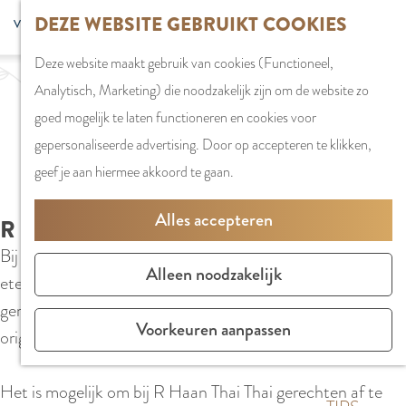
G
DEZE WEBSITE GEBRUIKT COOKIES
S
G
WINKELEN
MENU
F
a
Z
e
o
Stadshart
SLUITEN
a
Deze website maakt gebruik van cookies (Functioneel,
n
o
l
t
Winkels in
v
Analytisch, Marketing) die noodzakelijk zijn om de website zo
a
e
e
o
Amstelveen
o
goed mogelijk te laten functioneren en cookies voor
a
k
c
t
Markten
r
gepersonaliseerde advertising. Door op accepteren te klikken,
r
e
t
h
Winkelgebiede
i
geef je aan hiermee akkoord te gaan.
d
n
e
e
e
e
e
E
PLAN JE BEZOE
Alles accepteren
t
R HAAN THAI THAI
h
r
n
Overnachten
e
Bij R Haan Thai Thai in Amstelveen kan je heerlijk Thais
o
t
g
Parkeren
Alleen noodzakelijk
n
eten. Precies zoals Thais eten zou moeten smaken;
m
a
l
Bereikbaarhei
gerechten van hoge kwaliteit en gemaakt met verse
e
a
i
Vergaderen in
Voorkeuren aanpassen
originele ingrediënten.
p
l
s
Amstelveen
a
H
h
Het is mogelijk om bij R Haan Thai Thai gerechten af te
g
u