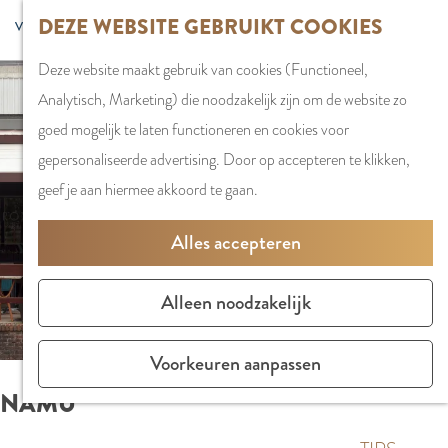
G
DEZE WEBSITE GEBRUIKT COOKIES
S
G
WINKELEN
MENU
F
a
Z
e
o
Stadshart
SLUITEN
a
Deze website maakt gebruik van cookies (Functioneel,
n
o
l
t
Winkels in
v
Analytisch, Marketing) die noodzakelijk zijn om de website zo
a
e
e
o
Amstelveen
o
goed mogelijk te laten functioneren en cookies voor
a
k
c
t
Markten
r
gepersonaliseerde advertising. Door op accepteren te klikken,
r
e
t
h
Winkelgebiede
i
geef je aan hiermee akkoord te gaan.
d
n
e
e
e
e
e
E
PLAN JE BEZOE
Alles accepteren
t
h
r
n
Overnachten
e
o
t
g
Parkeren
Alleen noodzakelijk
n
m
a
l
Bereikbaarhei
e
a
i
Vergaderen in
Voorkeuren aanpassen
p
l
s
Amstelveen
NAMU
a
H
h
g
u