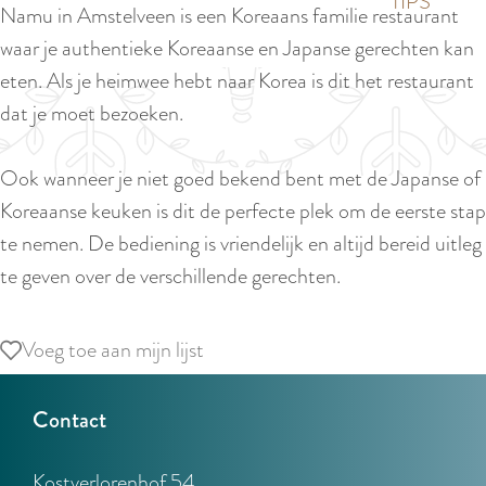
p
TIPS
Namu in Amstelveen is een Koreaans familie restaurant
e
i
a
waar je authentieke Koreaanse en Japanse gerechten kan
d
g
eten. Als je heimwee hebt naar Korea is dit het restaurant
i
e
dat je moet bezoeken.
g
e
Ook wanneer je niet goed bekend bent met de Japanse of
t
Koreaanse keuken is dit de perfecte plek om de eerste stap
a
te nemen. De bediening is vriendelijk en altijd bereid uitleg
a
te geven over de verschillende gerechten.
l
:
Voeg toe aan mijn lijst
Voeg toe aan mijn lijst
N
e
Contact
d
e
Kostverlorenhof 54