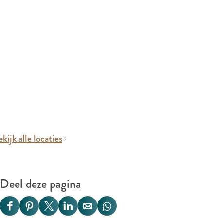
kijk alle locaties
Deel deze pagina
D
D
D
D
D
D