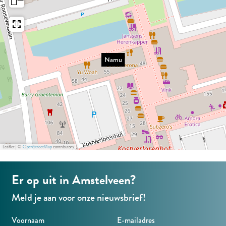
N
a
m
u
Namu
Leaflet
|
©
OpenStreetMap
contributors
Er op uit in Amstelveen?
Meld je aan voor onze nieuwsbrief!
Voornaam
E-mailadres