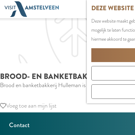
G
DEZE WEBSITE
a
Deze website maakt gebr
n
mogelijk te laten functi
a
hiermee akkoord te gaa
a
r
d
e
BROOD- EN BANKETBAKKERIJ HULL
h
Brood en banketbakkerij Hulleman is een ambachtelijk bedr
o
m
e
Voeg toe aan mijn lijst
Voeg toe aan mijn lijst
p
a
Contact
g