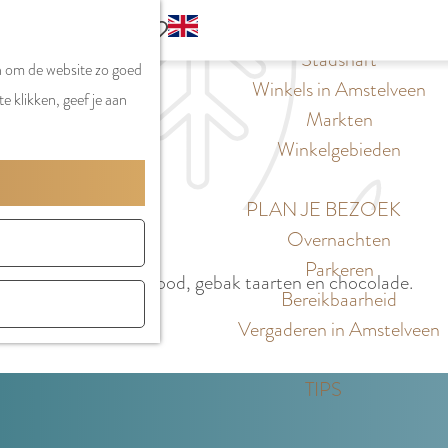
S
G
WINKELEN
MENU
F
Z
e
o
Stadshart
SLUITEN
a
n om de website zo goed
o
l
t
Winkels in Amstelveen
v
e klikken, geef je aan
e
e
o
Markten
o
k
c
t
Winkelgebieden
r
e
t
h
i
n
e
e
PLAN JE BEZOEK
e
e
E
Overnachten
t
r
n
Parkeren
e
gwaardige kwaliteit brood, gebak taarten en chocolade.
t
g
Bereikbaarheid
n
a
l
Vergaderen in Amstelveen
a
i
l
s
TIPS
H
h
u