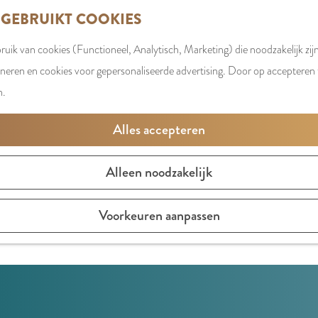
 GEBRUIKT COOKIES
uik van cookies (Functioneel, Analytisch, Marketing) die noodzakelijk zij
oneren en cookies voor gepersonaliseerde advertising. Door op accepteren t
n.
Alles accepteren
Alleen noodzakelijk
EMAN
ijf welke zich heeft gespecialiseerd in het maken van hoo
Voorkeuren aanpassen