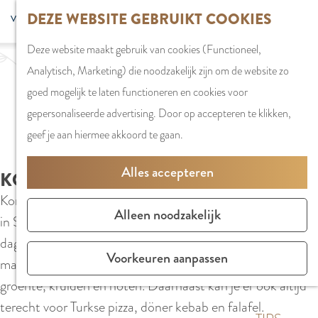
G
DEZE WEBSITE GEBRUIKT COOKIES
S
G
WINKELEN
MENU
F
a
Z
e
o
Stadshart
SLUITEN
a
Deze website maakt gebruik van cookies (Functioneel,
n
o
l
t
Winkels in
v
Analytisch, Marketing) die noodzakelijk zijn om de website zo
a
e
e
o
Amstelveen
o
goed mogelijk te laten functioneren en cookies voor
a
k
c
t
Markten
r
gepersonaliseerde advertising. Door op accepteren te klikken,
r
e
t
h
Winkelgebiede
i
geef je aan hiermee akkoord te gaan.
d
n
e
e
e
e
e
E
PLAN JE BEZOE
Alles accepteren
t
KOROUSH MARKET
h
r
n
Overnachten
e
Koroush Market is een kleine, maar goed gesorteerde toko
o
t
g
Parkeren
Alleen noodzakelijk
n
in Stadshart Amstelveen. In het assortiment vind je
m
a
l
Bereikbaarhei
dagelijks verse Turkse broden-, snacks- en delicatessen,
e
a
i
Vergaderen in
Voorkeuren aanpassen
maar ook verschillende levensmiddelen zoals fruit,
p
l
s
Amstelveen
groente, kruiden en noten. Daarnaast kan je er ook altijd
a
H
h
terecht voor Turkse pizza, döner kebab en falafel.
g
u