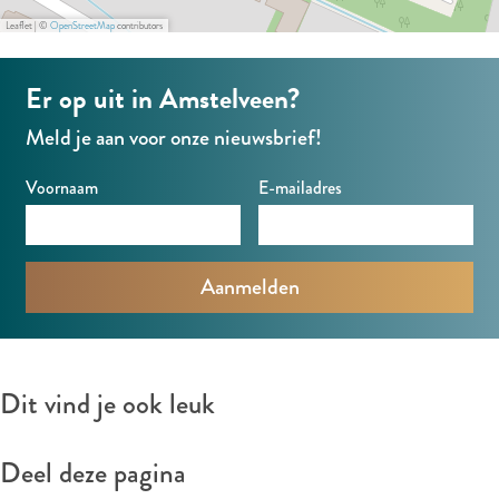
m
A
m
n
e
o
Leaflet
|
©
OpenStreetMap
contributors
s
m
s
n
r
t
s
t
A
Er op uit in Amstelveen?
e
t
e
r
Meld je aan voor onze nieuwsbrief!
l
e
l
t
v
l
v
Voornaam
E-mailadres
S
e
v
e
u
e
e
e
i
n
e
n
t
n
e
Dit vind je ook leuk