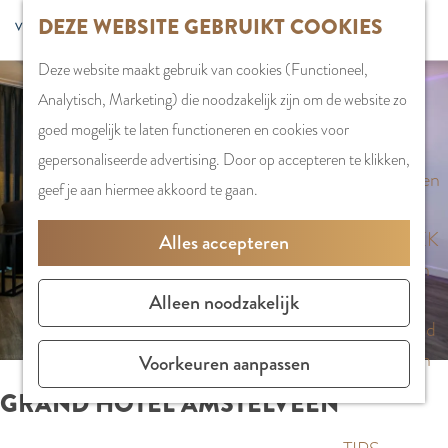
G
DEZE WEBSITE GEBRUIKT COOKIES
S
G
WINKELEN
MENU
F
a
Z
e
o
Stadshart
SLUITEN
a
Deze website maakt gebruik van cookies (Functioneel,
n
o
l
t
Winkels in
v
Analytisch, Marketing) die noodzakelijk zijn om de website zo
a
e
e
o
Amstelveen
o
goed mogelijk te laten functioneren en cookies voor
a
k
c
t
Markten
r
gepersonaliseerde advertising. Door op accepteren te klikken,
r
e
t
h
Winkelgebiede
i
geef je aan hiermee akkoord te gaan.
d
n
e
e
e
e
e
E
PLAN JE BEZOE
Alles accepteren
t
h
r
n
Overnachten
e
o
t
g
Parkeren
Alleen noodzakelijk
n
m
a
l
Bereikbaarhei
e
a
i
Vergaderen in
Voorkeuren aanpassen
p
l
s
Amstelveen
GRAND HOTEL AMSTELVEEN
a
H
h
g
u