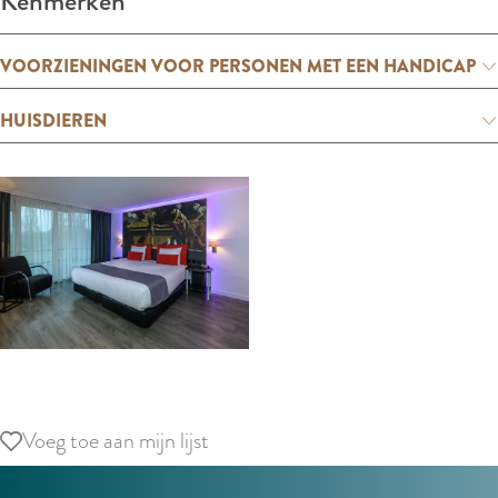
Kenmerken
VOORZIENINGEN VOOR PERSONEN MET EEN HANDICAP
HUISDIEREN
O
p
Voeg toe aan mijn lijst
Voeg toe aan mijn lijst
e
n