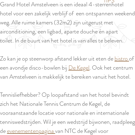
p
TIPS
Grand Hotel Amstelveen is een ideaal 4-sterrenhotel
e
i
a
hotel voor een zakelijk verblijf of een ontspannen weekend
d
g
weg. Alle ruime kamers (32m2) zijn uitgerust met
i
e
airconditioning, een ligbad, aparte douche én apart
g
toilet. In de buurt van het hotel is van alles te beleven.
e
t
Zo kan je op steenworp afstand lekker uit eten de
bistro
of
a
een avondje disco-bowlen bij
De Kegel
. Ook het centrum
a
van Amstelveen is makkelijk te bereiken vanuit het hotel.
l
:
Tennisliefhebber? Op loopafstand van het hotel bevindt
N
zich het Nationale Tennis Centrum de Kegel, de
e
vooraanstaande locatie voor nationale en internationale
d
tenniswedstrijden. Wil je een wedstrijd bijwonen, raadpleeg
e
de
evenementenpagina
van NTC de Kegel voor