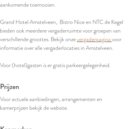
r
aankomende toernooien.
l
a
Grand Hotel Amstelveen, Bistro Nice en NTC de Kegel
n
bieden ook meerdere vergaderruimte voor groepen van
d
verschillende groottes. Bekijk onze
vergaderpagina
voor
s
informatie over alle vergaderlocaties in Amstelveen.
Voor (hotel)gasten is er gratis parkeergelegenheid.
Prijzen
Voor actuele aanbiedingen, arrangementen en
kamerprijzen bekijk de website.