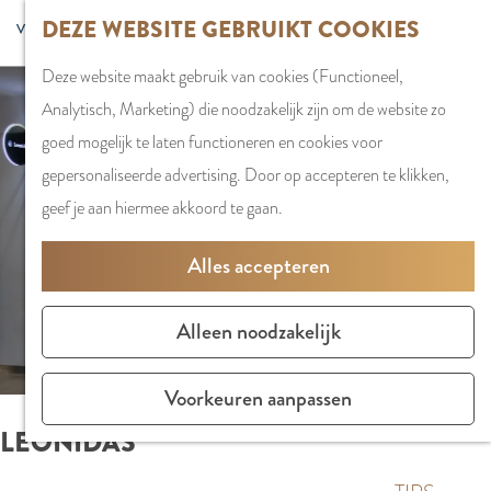
G
DEZE WEBSITE GEBRUIKT COOKIES
S
G
WINKELEN
MENU
F
a
Z
e
o
Stadshart
SLUITEN
a
Deze website maakt gebruik van cookies (Functioneel,
n
o
l
t
Winkels in
v
Analytisch, Marketing) die noodzakelijk zijn om de website zo
a
e
e
o
Amstelveen
o
goed mogelijk te laten functioneren en cookies voor
a
k
c
t
Markten
r
gepersonaliseerde advertising. Door op accepteren te klikken,
r
e
t
h
Winkelgebiede
i
geef je aan hiermee akkoord te gaan.
d
n
e
e
e
e
e
E
PLAN JE BEZOE
Alles accepteren
t
h
r
n
Overnachten
e
o
t
g
Parkeren
Alleen noodzakelijk
n
m
a
l
Bereikbaarhei
e
a
i
Vergaderen in
Voorkeuren aanpassen
p
l
s
Amstelveen
LEONIDAS
a
H
h
g
u