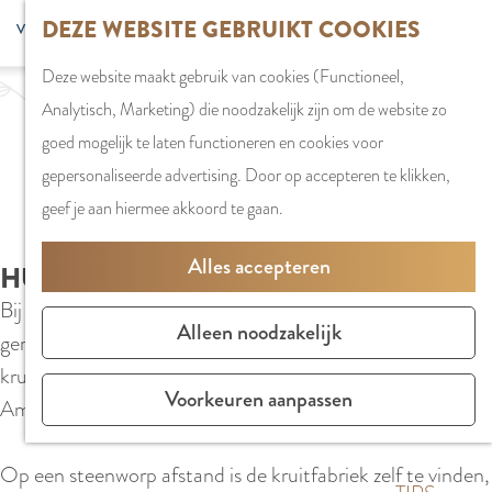
G
DEZE WEBSITE GEBRUIKT COOKIES
S
G
WINKELEN
MENU
F
a
Z
e
o
Stadshart
SLUITEN
a
Deze website maakt gebruik van cookies (Functioneel,
n
o
l
t
Winkels in
v
Analytisch, Marketing) die noodzakelijk zijn om de website zo
a
e
e
o
Amstelveen
o
goed mogelijk te laten functioneren en cookies voor
a
k
c
t
Markten
r
gepersonaliseerde advertising. Door op accepteren te klikken,
r
e
t
h
Winkelgebiede
i
geef je aan hiermee akkoord te gaan.
d
n
e
e
e
e
e
E
PLAN JE BEZOE
Alles accepteren
t
HUISJES AAN DE AMSTEL
h
r
n
Overnachten
e
Bij Huisjes aan de Amstel kan je verblijven in een
o
t
g
Parkeren
Alleen noodzakelijk
n
gerenoveerde arbeiderswoning van de voormalige
m
a
l
Bereikbaarhei
kruitfabriek. In een rustiek huis met uitzicht over de
e
a
i
Vergaderen in
Voorkeuren aanpassen
Amstel kan je hier heerlijk bijkomen.
p
l
s
Amstelveen
a
H
h
Op een steenworp afstand is de kruitfabriek zelf te vinden,
g
u