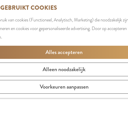
 GEBRUIKT COOKIES
uik van cookies (Functioneel, Analytisch, Marketing) die noodzakelijk zij
oneren en cookies voor gepersonaliseerde advertising. Door op accepteren t
n.
Alles accepteren
Alleen noodzakelijk
waar je kan genieten van een goed glas bier en lekkere wijn
Voorkeuren aanpassen
amer met diverse huisgemaakte specialiteiten zijn erg popula