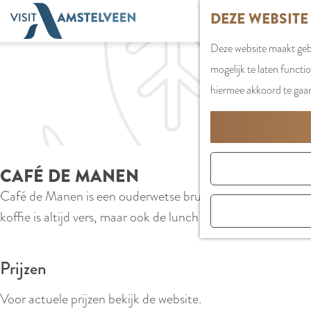
G
DEZE WEBSITE
a
Deze website maakt gebr
n
mogelijk te laten functi
a
hiermee akkoord te gaa
a
r
d
e
CAFÉ DE MANEN
h
Café de Manen is een ouderwetse bruine kroeg in Amstelveen 
o
koffie is altijd vers, maar ook de lunch en diner in De Eetk
m
e
p
Prijzen
a
Voor actuele prijzen bekijk de website.
g