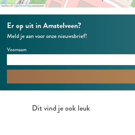
e
Leaflet
|
©
OpenStreetMap
contributors
n
Er op uit in Amstelveen?
Meld je aan voor onze nieuwsbrief!
Voornaam
Dit vind je ook leuk