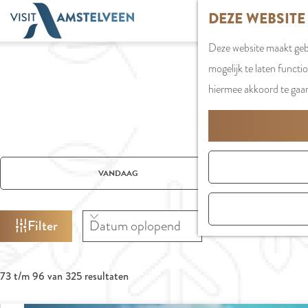
G
DEZE WEBSITE
a
Deze website maakt gebr
n
mogelijk te laten functi
a
hiermee akkoord te gaa
a
r
d
e
W
W
S
h
VANDAAG
A
a
o
o
T
n
r
m
Z
Filter
n
t
e
O
e
e
p
E
e
e
S
a
K
73 t/m 96 van 325 resultaten
r
r
o
J
g