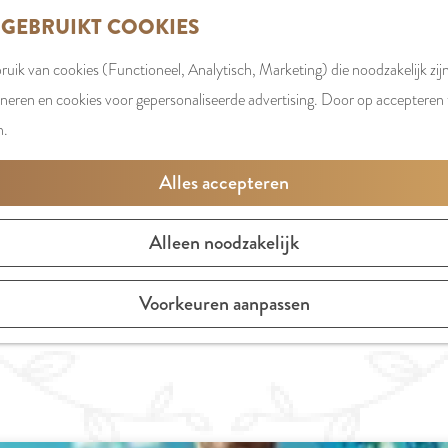
 GEBRUIKT COOKIES
uik van cookies (Functioneel, Analytisch, Marketing) die noodzakelijk zij
oneren en cookies voor gepersonaliseerde advertising. Door op accepteren t
n.
UITAGENDA AMSTELVEEN
Alles accepteren
De leukste tips om te doen en te beleven
Alleen noodzakelijk
MORGEN
DIT WEEKE
Voorkeuren aanpassen