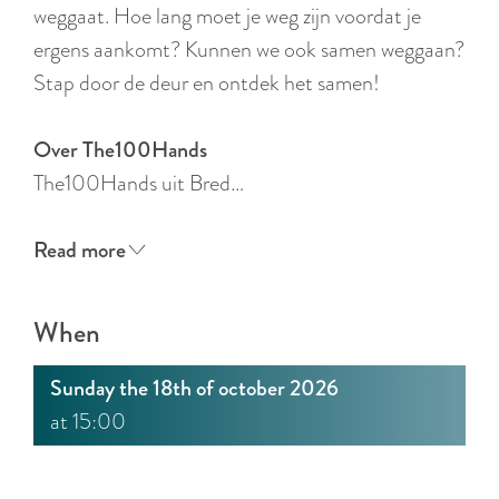
:
weggaat. Hoe lang moet je weg zijn voordat je
E
ergens aankomt? Kunnen we ook samen weggaan?
n
Stap door de deur en ontdek het samen!
g
l
Over The100Hands
i
The100Hands uit Bred…
s
h
Read more
When
Sunday the 18th of october 2026
at 15:00