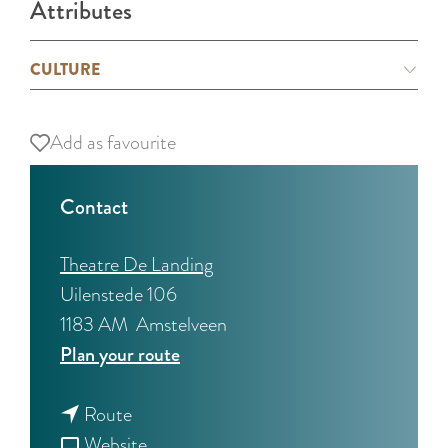
Attributes
CULTURE
Add as favourite
Add as favourite
Contact
Theatre De Landing
Uilenstede 106
1183 AM
Amstelveen
t
Plan your route
o
t
W
Route
o
F
a
Website