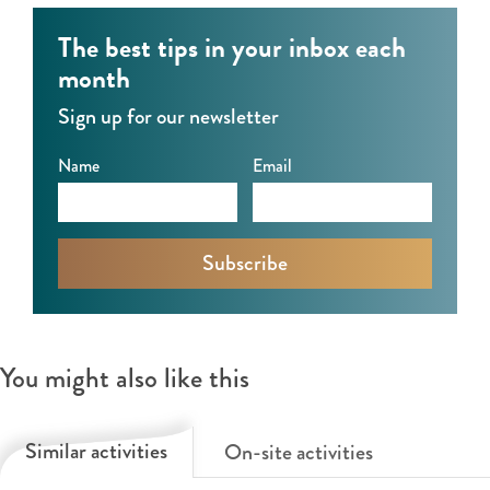
s
t
e
The best tips in your inbox each
j
a
w
month
e
l
e
Sign up for our newsletter
w
s
g
e
j
g
Name
Email
g
e
a
g
w
a
a
e
t
a
g
(
t
g
5
(
a
t
You might also like this
5
a
/
t
t
m
Similar activities
On-site activities
/
(
1
m
5
2