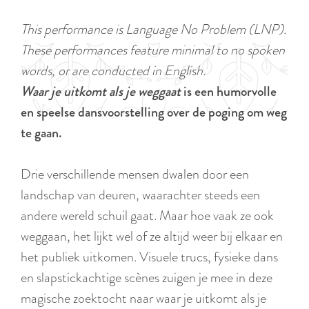
a
u
n
This performance is Language No Problem (LNP).
r
d
These performances feature minimal to no spoken
r
s
words, or are conducted in English.
e
e
Waar je uitkomt als je weggaat
is een humorvolle
n
p
en speelse dansvoorstelling over de poging om weg
t
a
te gaan.
l
g
a
i
Drie verschillende mensen dwalen door een
n
n
landschap van deuren, waarachter steeds een
g
a
andere wereld schuil gaat. Maar hoe vaak ze ook
u
weggaan, het lijkt wel of ze altijd weer bij elkaar en
a
het publiek uitkomen. Visuele trucs, fysieke dans
g
en slapstickachtige scènes zuigen je mee in deze
e
magische zoektocht naar waar je uitkomt als je