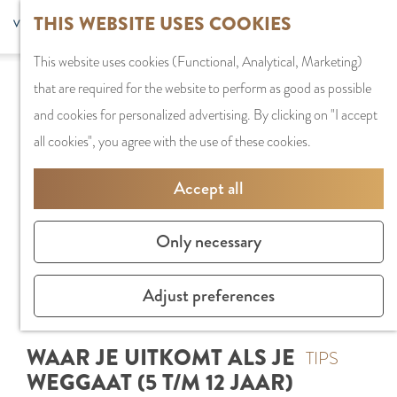
G
Sports and
THIS WEBSITE USES COOKIES
S
G
MENU
F
o
Recreation
S
e
a
CLOSE
a
This website uses cookies (Functional, Analytical, Marketing)
t
e
l
n
v
that are required for the website to perform as good as possible
o
PLAN YOUR VISIT
a
e
a
o
and cookies for personalized advertising. By clicking on "I accept
t
Staying the night
r
c
a
r
all cookies", you agree with the use of these cookies.
h
Parking
c
t
r
i
e
Getting Here
h
l
d
Accept all
t
h
a
e
e
o
SHOPPING
n
N
Only necessary
s
m
Shops in Amstelve
g
e
e
City Centre
u
d
Adjust preferences
p
Shopping areas
a
e
a
g
r
WAAR JE UITKOMT ALS JE
g
TIPS
e
l
WEGGAAT (5 T/M 12 JAAR)
e
C