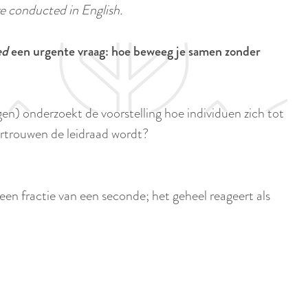
a
e conducted in English.
u
n
r
d
ed
een urgente vraag: hoe beweeg je samen zonder
r
s
e
e
n
p
n) onderzoekt de voorstelling hoe individuen zich tot
t
a
ertrouwen de leidraad wordt?
l
g
a
i
n
n
n fractie van een seconde; het geheel reageert als
g
a
u
a
g
e