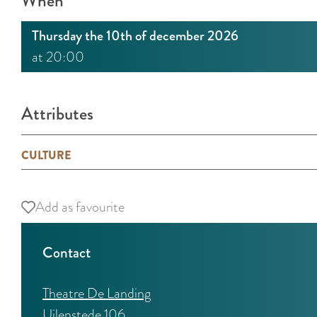
When
Thursday the 10th of december 2026
at 20:00
Attributes
CULTURE
Add as favourite
Add as favourite
Contact
Theatre De Landing
Uilenstede 106