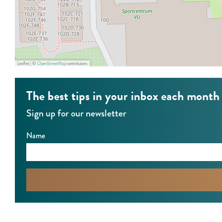
r
t
s
Leaflet
|
©
OpenStreetMap
contributors
The best tips in your inbox each month
Sign up for our newsletter
Name