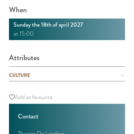
When
Sunday the 18th of april 2027
at 15:00
Attributes
CULTURE
Add as favourite
Add as favourite
Contact
Theatre De Landing