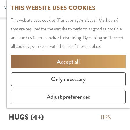
G
Sports and
THIS WEBSITE USES COOKIES
S
G
MENU
F
o
Recreation
S
e
a
CLOSE
a
This website uses cookies (Functional, Analytical, Marketing)
t
e
l
n
v
that are required for the website to perform as good as possible
o
PLAN YOUR VISIT
a
e
a
o
and cookies for personalized advertising. By clicking on "I accept
t
Staying the night
r
c
a
r
all cookies", you agree with the use of these cookies.
h
Parking
c
t
r
i
e
Getting Here
h
l
d
Accept all
t
h
a
e
e
o
SHOPPING
n
N
Only necessary
s
m
Shops in Amstelve
g
e
e
City Centre
u
d
Adjust preferences
p
Shopping areas
a
e
a
g
r
HUGS (4+)
g
TIPS
e
l
e
C