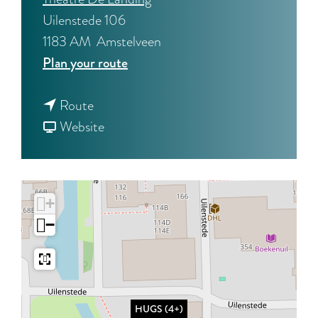
Uilenstede 106
1183 AM
Amstelveen
t
Plan your route
o
t
H
Route
o
F
U
Website
H
r
G
U
o
S
G
m
(
+
S
H
4
−
(
U
+
4
G
)
+
S
)
(
HUGS (4+)
4