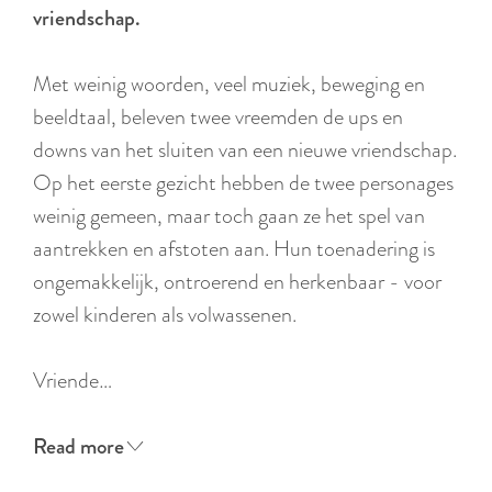
:
vriendschap.
E
n
Met weinig woorden, veel muziek, beweging en
g
beeldtaal, beleven twee vreemden de ups en
l
downs van het sluiten van een nieuwe vriendschap.
i
Op het eerste gezicht hebben de twee personages
s
weinig gemeen, maar toch gaan ze het spel van
h
aantrekken en afstoten aan. Hun toenadering is
ongemakkelijk, ontroerend en herkenbaar - voor
zowel kinderen als volwassenen.
Vriende…
Read more