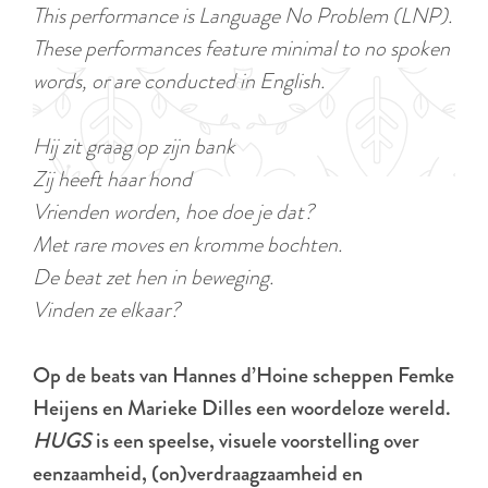
a
This performance is Language No Problem (LNP).
u
n
These performances feature minimal to no spoken
r
d
words, or are conducted in English.
r
s
e
e
Hij zit graag op zijn bank
n
p
Zij heeft haar hond
t
a
Vrienden worden, hoe doe je dat?
l
g
Met rare moves en kromme bochten.
a
i
De beat zet hen in beweging.
n
n
Vinden ze elkaar?
g
a
u
Op de beats van Hannes d’Hoine scheppen Femke
a
Heijens en Marieke Dilles een woordeloze wereld.
g
HUGS
is een speelse, visuele voorstelling over
e
eenzaamheid, (on)verdraagzaamheid en