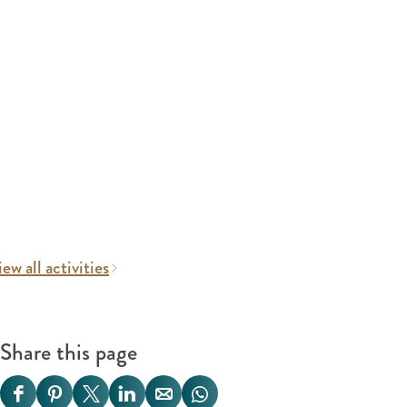
ew all activities
Share this page
S
S
S
S
S
S